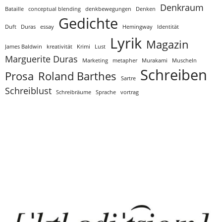
Denkraum
Bataille
conceptual blending
denkbewegungen
Denken
Gedichte
Duft
Duras
essay
Hemingway
Identität
Lyrik
Magazin
James Baldwin
kreativität
Krimi
Lust
Marguerite Duras
Marketing
metapher
Murakami
Muscheln
Schreiben
Prosa
Roland Barthes
Sartre
Schreiblust
Schreibräume
Sprache
vortrag