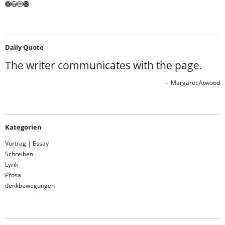
Instagram
LinkedIn
Spotify
E-Mail
Daily Quote
The writer communicates with the page.
Margaret Atwood
Kategorien
Vortrag | Essay
Schreiben
Lyrik
Prosa
denkbewegungen