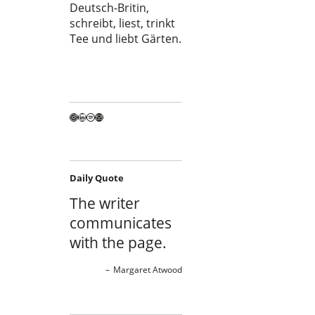
Deutsch-Britin,
schreibt, liest, trinkt
Tee und liebt Gärten.
Instagram
LinkedIn
Spotify
E-Mail
Daily Quote
The writer
communicates
with the page.
Margaret Atwood