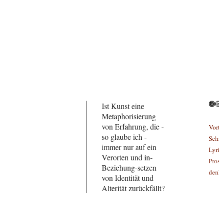
Ins
L
Ist Kunst eine
Metaphorisierung
von Erfahrung, die -
Vor
so glaube ich -
Sch
immer nur auf ein
Lyr
Verorten und in-
Pro
Beziehung-setzen
den
von Identität und
Alterität zurückfällt?