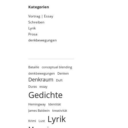
Kategorien
Vortrag | Essay
Schreiben
Lyrik
Prosa
denkbewegungen
Bataille
conceptual blending
denkbewegungen
Denken
Denkraum
Duft
Duras
essay
Gedichte
Hemingway
Identität
James Baldwin
kreativität
Lyrik
Krimi
Lust