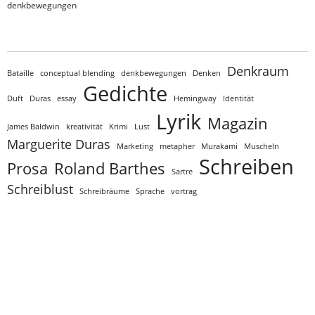
denkbewegungen
Denkraum
Bataille
conceptual blending
denkbewegungen
Denken
Gedichte
Duft
Duras
essay
Hemingway
Identität
Lyrik
Magazin
James Baldwin
kreativität
Krimi
Lust
Marguerite Duras
Marketing
metapher
Murakami
Muscheln
Schreiben
Prosa
Roland Barthes
Sartre
Schreiblust
Schreibräume
Sprache
vortrag