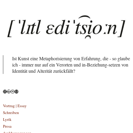
Ist Kunst eine Metaphorisierung von Erfahrung, die - so glaube
ich - immer nur auf ein Verorten und in-Beziehung-setzen von
Identität und Alterität zurückfällt?
Instagram
LinkedIn
Spotify
E-Mail
Vortrag | Essay
Schreiben
Lyrik
Prosa
denkbewegungen