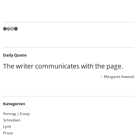
Instagram
LinkedIn
Spotify
E-Mail
Daily Quote
The writer communicates with the page.
Margaret Atwood
Kategorien
Vortrag | Essay
Schreiben
Lyrik
Prosa