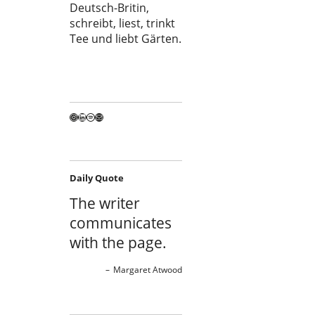
Deutsch-Britin,
schreibt, liest, trinkt
Tee und liebt Gärten.
Instagram
LinkedIn
Spotify
E-Mail
Daily Quote
The writer
communicates
with the page.
Margaret Atwood