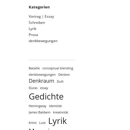
Kategorien
Vortrag | Essay
Schreiben
Lyrik
Prosa
denkbewegungen
Bataille
conceptual blending
denkbewegungen
Denken
Denkraum
Duft
Duras
essay
Gedichte
Hemingway
Identität
James Baldwin
kreativität
Lyrik
Krimi
Lust