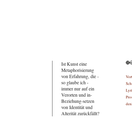
Ins
L
Ist Kunst eine
Metaphorisierung
von Erfahrung, die -
Vor
so glaube ich -
Sch
immer nur auf ein
Lyr
Verorten und in-
Pro
Beziehung-setzen
den
von Identität und
Alterität zurückfällt?