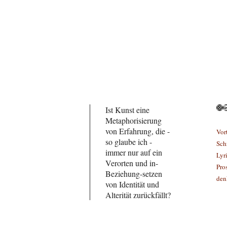
Ins
L
Ist Kunst eine
Metaphorisierung
von Erfahrung, die -
Vor
so glaube ich -
Sch
immer nur auf ein
Lyr
Verorten und in-
Pro
Beziehung-setzen
den
von Identität und
Alterität zurückfällt?