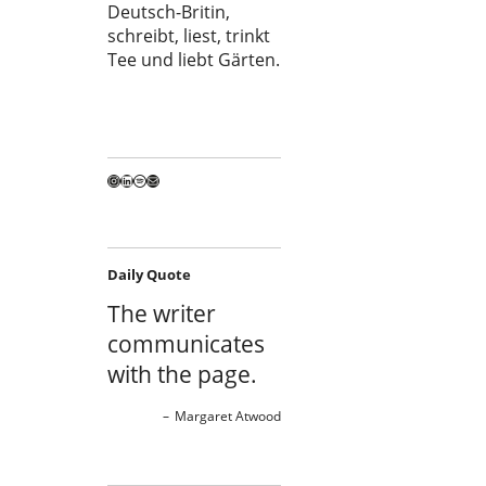
Deutsch-Britin,
schreibt, liest, trinkt
Tee und liebt Gärten.
Instagram
LinkedIn
Spotify
E-Mail
Daily Quote
The writer
communicates
with the page.
Margaret Atwood