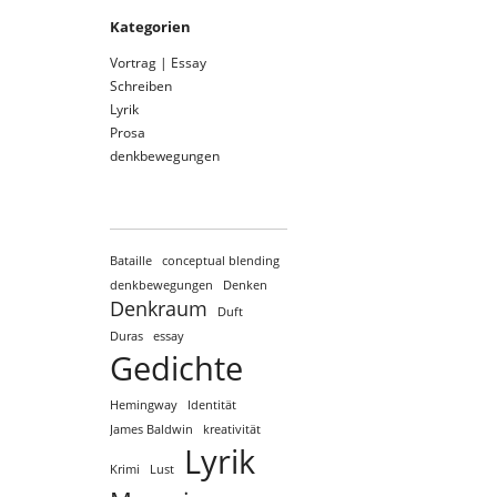
Kategorien
Vortrag | Essay
Schreiben
Lyrik
Prosa
denkbewegungen
Bataille
conceptual blending
denkbewegungen
Denken
Denkraum
Duft
Duras
essay
Gedichte
Hemingway
Identität
James Baldwin
kreativität
Lyrik
Krimi
Lust